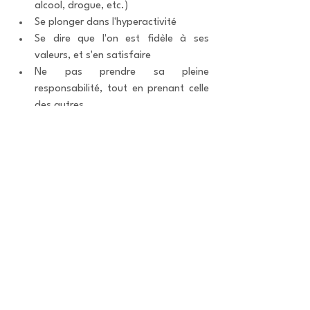
alcool, drogue, etc.)
Se plonger dans l'hyperactivité
Se dire que l'on est fidèle à ses 
valeurs, et s'en satisfaire
Ne pas prendre sa pleine 
responsabilité, tout en prenant celle 
des autres
Rendre d'autres responsables de 
notre situation
Envier les autres
etc.
Avec une 
psychothérapie en Gestalt
, 
tout cela est exploré, éprouvé, 
"
décortiqué
" (je cite une de mes clientes). 
A votre propre rythme.
Et finalement, plutôt que la fataliste 
"Choisir, c'est renoncer", je préfère dire 