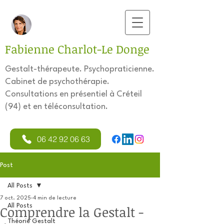
Fabienne Charlot-Le Donge
Gestalt-thérapeute. Psychopraticienne.
Cabinet de psychothérapie.
Consultations en présentiel à Créteil
(94) et en téléconsultation.
06 42 92 06 63
Post
All Posts
7 oct. 2025
4 min de lecture
All Posts
Comprendre la Gestalt -
Théorie Gestalt